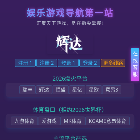
跳转到内容
申请众腾注册账号
首页
企业介绍
新闻资讯
解决方案
联系我们
投资者关系