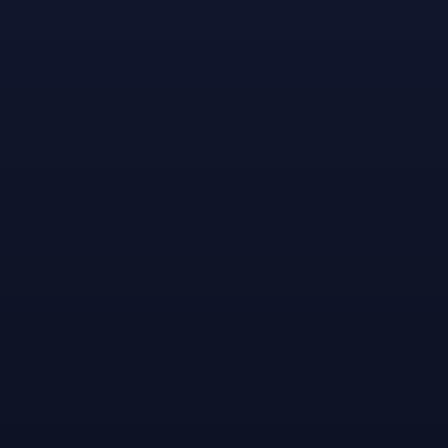
致力于打造高端精品游戏，秉承“以产品体验为核心，以创新产