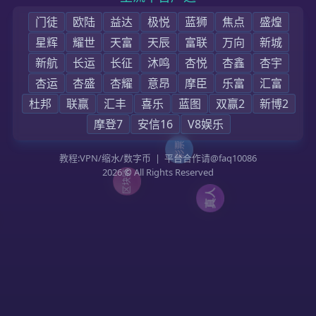
首页
企业介绍
新闻资讯
解决方案
联系我们
投资者关系